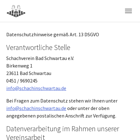
Skip to main navigation
Skip to main content
Skip to page footer
Datenschutzhinweise gemäß Art. 13 DSGVO
Verantwortliche Stelle
Schachverein Bad Schwartau e.V.
Birkenweg 1
23611 Bad Schwartau
0451 / 9690245
info@schachinschwartau.de
Bei Fragen zum Datenschutz stehen wir Ihnen unter
info@schachinschwartau.de
oder unter der oben
angegebenen postalischen Anschrift zur Verfügung.
Datenverarbeitung im Rahmen unserer
Vereinsarbeit